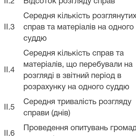
II.2
Відсоток розгляду справ
Середня кількість розглянути
II.3
справ та матеріалів на одного
суддю
Середня кількість справ та
матеріалів, що перебували на
II.4
розгляді в звітний період в
розрахунку на одного суддю
Середня тривалість розгляду
II.5
справи (днів)
Проведення опитувань громад
II.6