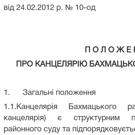
від 24.02.2012 р. № 10-од
П О Л О Ж Е 
ПРО КАНЦЕЛЯРІЮ БАХМАЦЬК
1. Загальні положення
1.1.Канцелярія Бахмацького 
канцелярія) є структурним п
районного суду та підпорядковуєть