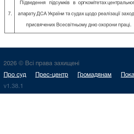
Підведення підсумків в оргкомітетах центрально
7.
апарату ДСА України та судах
щодо реалізації заход
присвячених Всесвітньому дню охорони праці.
2026 © Всі права захищені
Про суд
Прес-центр
Громадянам
Пока
v1.38.1