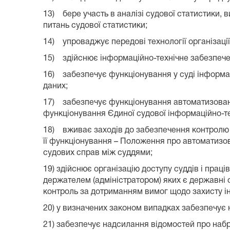
13) бере участь в аналізі судової статистики, в
питань судової статистики;
14) упроваджує передові технології організаці
15) здійснює інформаційно-технічне забезпечен
16) забезпечує функціонування у суді інформац
даних;
17) забезпечує функціонування автоматизовано
функціонування Єдиної судової інформаційно-те
18) вживає заходів до забезпечення контролю 
її функціонування – Положення про автоматизов
судових справ між суддями;
19) здійснює організацію доступу суддів і праці
держателем (адміністратором) яких є державні
контроль за дотриманням вимог щодо захисту і
20) у визначених законом випадках забезпечує
21) забезпечує надсилання відомостей про наб