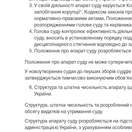
У своїй діяльності апарат суду керується К
запобігання корупції", Кодексом законів пр
нормативно-правовими актами, Положенням п
розпорядженнями голови суду та керівника 
Голова суду контролює ефективність діяльн
суду, вносить в установленому порядку под
дисциплінарного стягнення відповідно до з
Положення про апарат суду розробляється к
Положення про апарат суду не може суперечит
У новоутворених судах до перших зборів судді
затверджується тимчасово виконуючим обов’язк
Структура та штатна чисельність апарату (
України.
Структура, штатна чисельність та розроблений 
обсягу видатків на утримання суду.
Структура апарату суду розробляється на підст
адміністрацією України, з урахуванням особливо