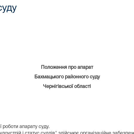
суду
Положення про апарат
Бахмацького районного суду
Чернігівської області
 роботи апарату суду.
удоустрій і статус суддів" здійснює організаційне забезпеч