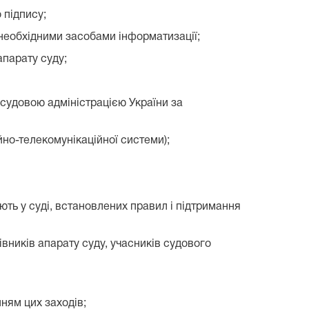
 підпису;
 необхідними засобами інформатизації;
апарату суду;
 судовою адміністрацією України за
йно-телекомунікаційної системи);
ють у суді, встановлених правил і підтримання
івників апарату суду, учасників судового
нням цих заходів;