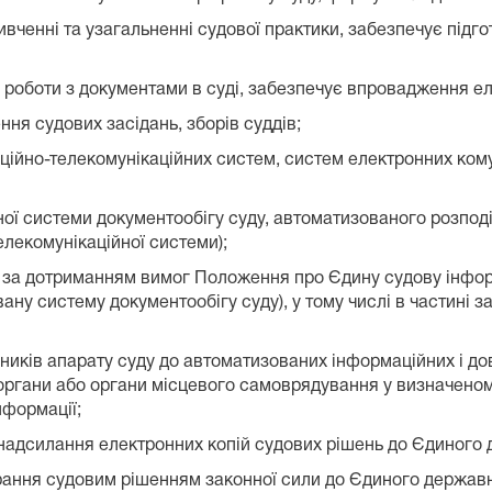
ивченні та узагальненні судової практики, забезпечує підго
ї роботи з документами в суді, забезпечує впровадження е
ня судових засідань, зборів суддів;
ійно-телекомунікаційних систем, систем електронних кому
ї системи документообігу суду, автоматизованого розподі
лекомунікаційної системи);
за дотриманням вимог Положення про Єдину судову інформ
ану систему документообігу суду), у тому числі в частині 
вників апарату суду до автоматизованих інформаційних і дов
 органи або органи місцевого самоврядування у визначено
нформації;
 надсилання електронних копій судових рішень до Єдиного 
рання судовим рішенням законної сили до Єдиного державн