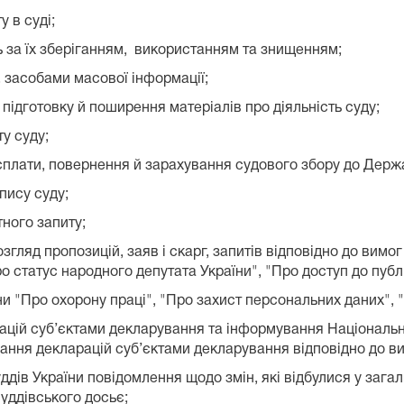
 в суді;
ль за їх зберіганням, використанням та знищенням;
, засобами масової інформації;
 підготовку й поширення матеріалів про діяльність суду;
у суду;
к сплати, повернення й зарахування судового збору до Дер
пису суду;
тного запиту;
згляд пропозицій, заяв і скарг, запитів відповідно до вимо
ро статус народного депутата України", "Про доступ до публ
и "Про охорону праці", "Про захист персональних даних", "
ацій суб’єктами декларування та інформування Національн
ання декларацій суб’єктами декларування відповідно до ви
уддів України повідомлення щодо змін, які відбулися у зага
уддівського досьє;