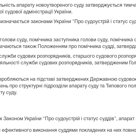
льність апарату новоутвореного суду затверджується тимч
ї судової адміністрації України.
визначається законами України "Про судоустрій і статус су
а голови суду, помічника заступника голови суду, помічни
значаються також Положенням про помічника судді, затверд
а служби судових розпорядників, старшого судового розпо
яльності служби судових розпорядників, затвердженим Голо
розробляються на підставі затверджених Державною судово
жень про структурні підрозділи апарату суду та Типового по
ту суду.
 Законом України "Про судоустрій і статус суддів", апарат 
я ефективного виконання суддями покладених на них повн