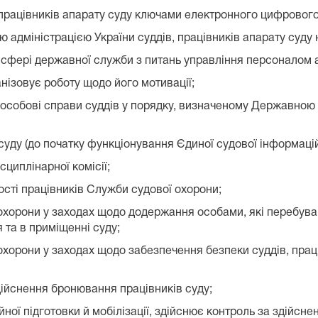
 працівників апарату суду ключами електронного цифрового
ю адміністрацією України суддів, працівників апарату суду
у сфері державної служби з питань управління персоналом 
анізовує роботу щодо його мотивації;
лі особові справи суддів у порядку, визначеному Державною
суду (до початку функціонування Єдиної судової інформаці
сциплінарної комісії;
ності працівників Служби судової охорони;
 охорони у заходах щодо додержання особами, які перебува
 та в приміщенні суду;
 охорони у заходах щодо забезпечення безпеки суддів, прац
дійснення бронювання працівників суду;
ійної підготовки й мобілізації, здійснює контроль за здійсне