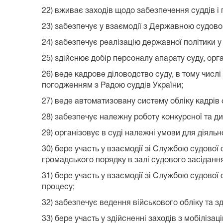
22) вживає заходів щодо забезпечення суддів і
23) забезпечує у взаємодії з Державною судово
24) забезпечує реалізацію державної політики 
25) здійснює добір персоналу апарату суду, орг
26) веде кадрове діловодство суду, в тому чис
погодженням з Радою суддів України;
27) веде автоматизовану систему обліку кадрів 
28) забезпечує належну роботу конкурсної та ди
29) організовує в суді належні умови для діяль
30) бере участь у взаємодії зі Службою судової
громадського порядку в залі судового засідання
31) бере участь у взаємодії зі Службою судової
процесу;
32) забезпечує ведення військового обліку та з
33) бере участь у здійсненні заходів з мобілізац