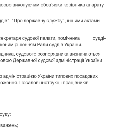
асово виконуючим обов’язки керівника апарату
ддів", "Про державну службу", іншими актами
ка секретаря судової палати, помічника судді-
женим рішенням Ради суддів України.
рядника, судового розпорядника визначаються
вою Державної судової адміністрації України
ю адміністрацією України типових посадових
ложення. Посадові інструкції працівників
суду:
оважень;