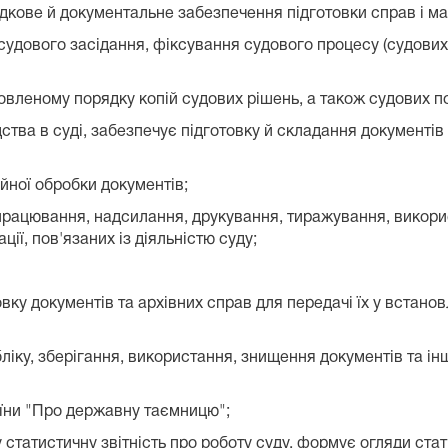
кове й документальне забезпечення підготовки справ і ма
удового засідання, фіксування судового процесу (судових
еному порядку копій судових рішень, а також судових пов
ва в суді, забезпечує підготовку й складання документів ві
ної обробки документів;
рацювання, надсилання, друкування, тиражування, викорис
ії, пов'язаних із діяльністю суду;
ку документів та архівних справ для передачі їх у встано
іку, зберігання, використання, знищення документів та інш
їни "Про державну таємницю";
татистичну звітність про роботу суду, формує огляди стат