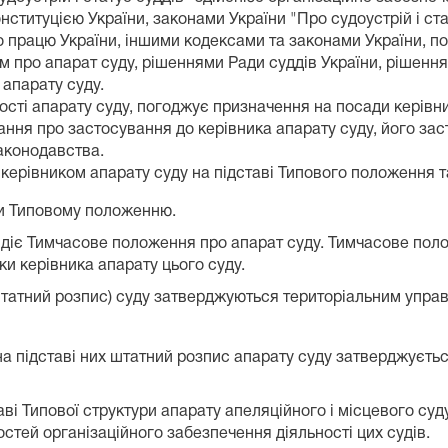
онституцією України, законами України "Про судоустрій і ст
о працю України, іншими кодексами та законами України, п
ро апарат суду, рішеннями Ради суддів України, рішенням
апарату суду.
ості апарату суду, погоджує призначення на посади керівни
ання про застосування до керівника апарату суду, його за
аконодавства.
ерівником апарату суду на підставі Типового положення т
и Типовому положенню.
в діє Тимчасове положення про апарат суду. Тимчасове пол
и керівника апарату цього суду.
штатний розпис) суду затверджуються територіальним управ
на підставі них штатний розпис апарату суду затверджуєть
аві Типової структури апарату апеляційного і місцевого с
стей організаційного забезпечення діяльності цих судів.