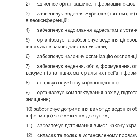
2) здійснює організаційне, інформаційно-довід
3) забезпечує ведення журналів (протоколів) с
відеоконференцій;
4) забезпечує надсилання адресатам в установл
5) організовує та забезпечує ведення діловодст
інших актів законодавства України;
6) забезпечує належну організацію експедицій
7) забезпечує ведення, облік, формування, оп
документів та інших матеріальних носіїв інформац
8) аналізує службову кореспонденцію;
9) організовує комплектування архіву, підготов
знищення;
10) забезпечує дотримання вимог до ведення обл
інформацію з обмеженим доступом;
11) забезпечує дотримання вимог Закону Укра
12) складає та подає в установленому порядку с