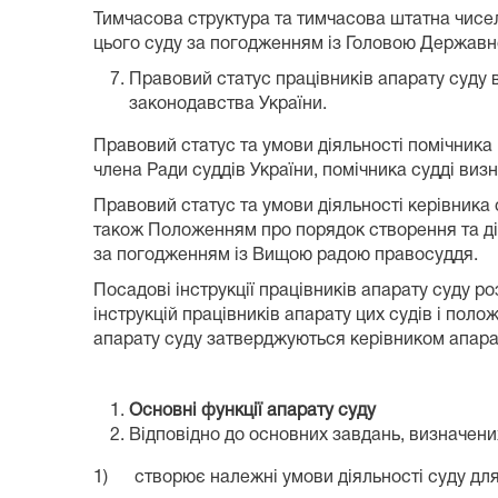
Тимчасова структура та тимчасова штатна чисе
цього суду за погодженням із Головою Державно
Правовий статус працівників апарату суду 
законодавства України.
Правовий статус та умови діяльності помічник
члена Ради суддів України, помічника судді ви
Правовий статус та умови діяльності керівник
також Положенням про порядок створення та ді
за погодженням із Вищою радою правосуддя.
Посадові інструкції працівників апарату суду 
інструкцій працівників апарату цих судів і поло
апарату суду затверджуються керівником апара
Основні функції апарату суду
Відповідно до основних завдань, визначених
1) створює належні умови діяльності суду дл