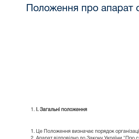
Положення про апарат 
I
.
Загальні положення
Це Положення визначає порядок організації
Апарат відповідно до Закону України "Про с