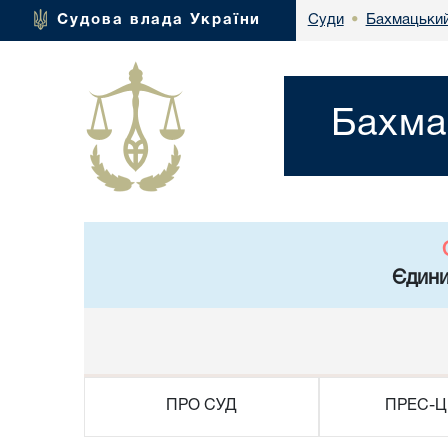
Бахмацький 
Судова влада України
Суди
•
Бахма
Єдини
ПРО СУД
ПРЕС-Ц