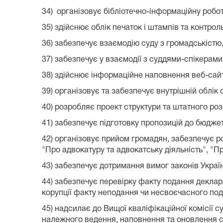
34) організовує бібліотечно-інформаційну роботу
35) здійснює облік печаток і штампів та контро
36) забезпечує взаємодію суду з громадськістю
37) забезпечує у взаємодії з суддями-спікерами
38) здійснює інформаційне наповнення веб-сайт
39) організовує та забезпечує внутрішній облі
40) розробляє проект структури та штатного роз
41) забезпечує підготовку пропозицій до бюдже
42) організовує прийом громадян, забезпечує ро
"Про адвокатуру та адвокатську діяльність", "П
43) забезпечує дотримання вимог законів Україн
44) забезпечує перевірку факту подання деклар
корупції факту неподання чи несвоєчасного под
45) надсилає до Вищої кваліфікаційної комісії с
належного ведення, наповнення та оновлення с