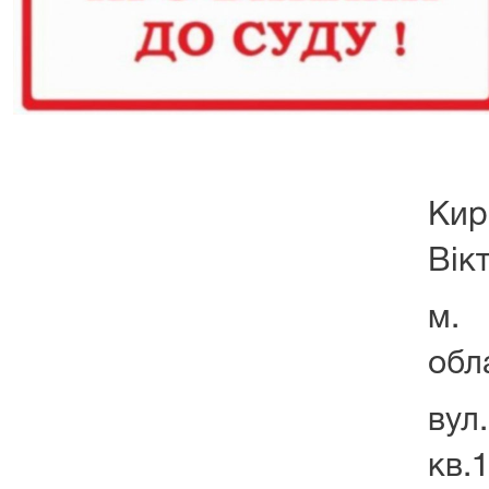
Ки
Вік
м. 
обл
вул
кв.