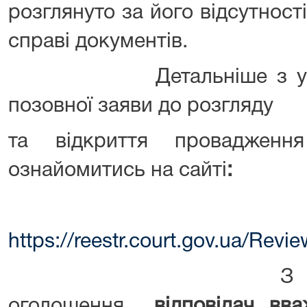
розглянуто за його відсутност
справі документів.
Детальніше з ухвало
позовної заяви до розгляду
та відкриття проваджен
ознайомитись на сайті
:
https://reestr.court.gov.ua/Rev
З опублікува
оголошення
відповідач вв