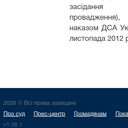
засідання (
провадження
наказом ДСА Ук
листопада 2012 р
2026 © Всі права захищені
Про суд
Прес-центр
Громадянам
Пока
v1.38.1