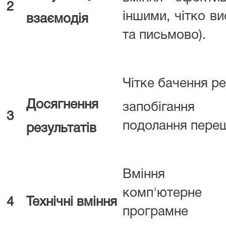
2
іншими, чітко в
взаємодія
та письмово).
Чітке бачення ре
Досягнення
запобігання
3
подолання пере
результатів
Вміння вик
комп'ютерне
4
Технічні вміння
програмне 