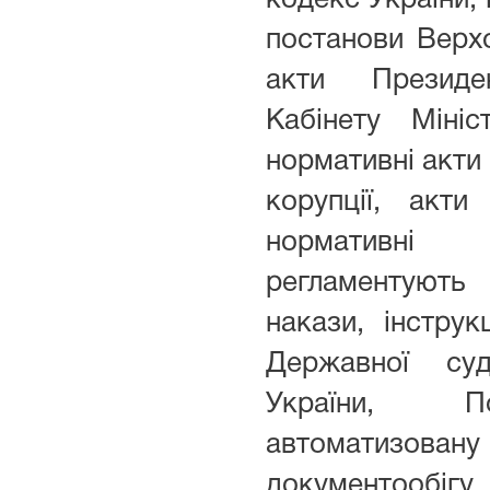
кодекс України, 
постанови Верхо
акти Презид
Кабінету Мініс
нормативні акти 
корупції, акти
нормативні 
регламентують
накази, інструк
Державної судо
України, П
автоматизо
документообігу