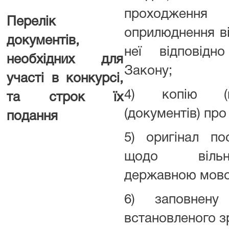
проходження
Перелік
оприлюднення в
документів,
неї відповідн
необхідних для
Закону;
участі в конкурсі,
4) копію (к
та строк їх
(документів) про 
подання
5) оригінал пос
щодо вільн
державною мов
6) заповнену
встановленого з