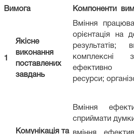
Вимога
Компоненти вим
Вміння працюва
орієнтація на д
Якісне
результатів; 
виконання
комплексні з
1
поставлених
ефективно в
завдань
ресурси; організ
Вміння ефект
сприймати думки
Комунікація та
вміння ефектив