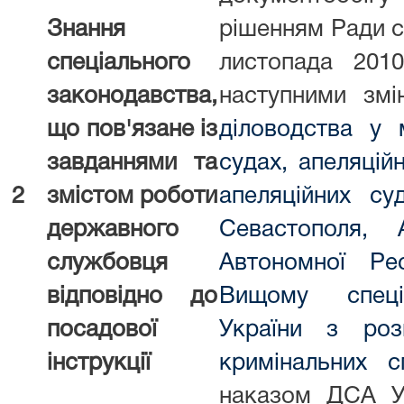
Знання
рішенням Ради су
спеціального
листопада 20
законодавства,
наступними змі
що пов'язане
із
діловодства у 
завданням
и та
судах, апеляцій
2
змістом роботи
апеляційних су
державного
Севастополя, 
службовця
Автономної Ре
відповідно до
Вищому спеці
посадової
України з роз
інструкції
кримінальних с
наказом ДСА У