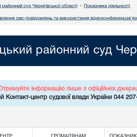
районний суд Чернігівської області
Показники діяльності
•
влення смс-повідомлень та використання відеоконференцзв'я
цький районний суд Черн
Отримуйте інформацію лише з офіційних джере
й Контакт-центр судової влади України 044 207
ЕНТР
ГРОМАДЯНАМ
ПОКАЗНИК