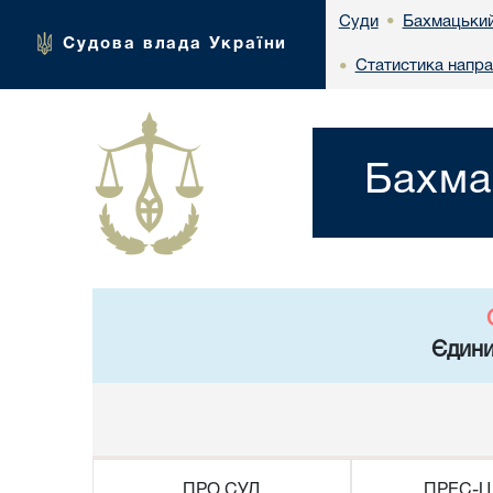
Бахмацький 
Суди
•
Судова влада України
Статистика напра
•
Бахма
Єдини
ПРО СУД
ПРЕС-Ц