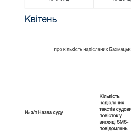
Квітень
про кількість надісланих Бахмаць
Кількість
надісланих
текстів судов
№ з/п
Назва суду
повісток у
вигляді
SMS
-
повідомлень