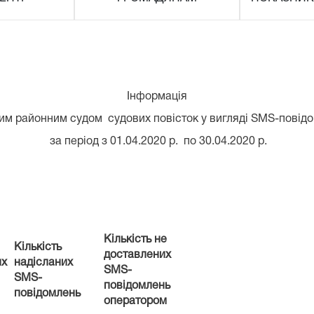
Інформація
ким районним судом судових повісток у вигляді SMS-повід
за період з 01.04.2020 р. по 30.04.2020 р.
Кількість не
Кількість
доставлених
их
надісланих
SMS
-
SMS
-
повідомлень
повідомлень
оператором