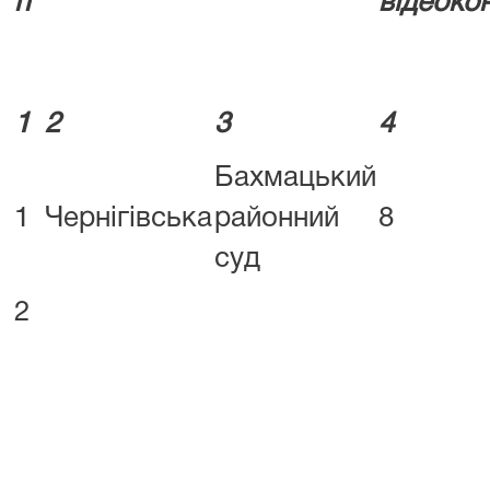
п
відеоко
1
2
3
4
Бахмацький
1
Чернігівська
районний
8
суд
2