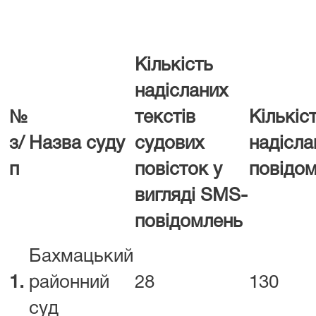
Кількість
надісланих
№
текстів
Кількіс
з/
Назва суду
судових
надісл
п
повісток у
повідо
вигляді
SMS
-
повідомлень
Бахмацький
1.
районний
28
130
суд