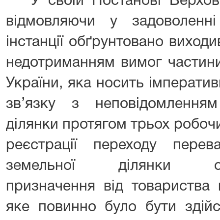
У своїй Постанові Верхов
відмовляючи у задоволенн
інстанції обґрунтовано виходив
недотриманням вимог частини 
України, яка носить імператив
зв’язку з неповідомлення
ділянки протягом трьох робочи
реєстрації переходу перев
земельної ділянки сіль
призначення від товариства 
яке повинно було бути здій