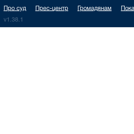
Про суд
Прес-центр
Громадянам
Пока
v1.38.1