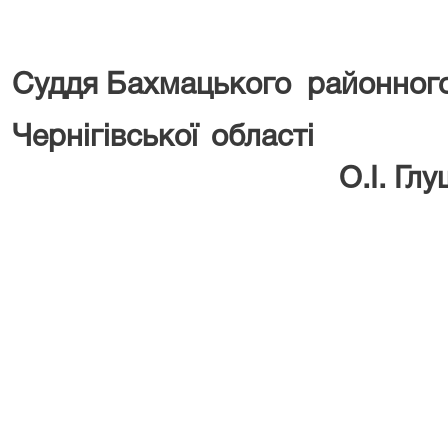
Суддя Бахмацького
районного
Чернігівськ
О.І. Гл