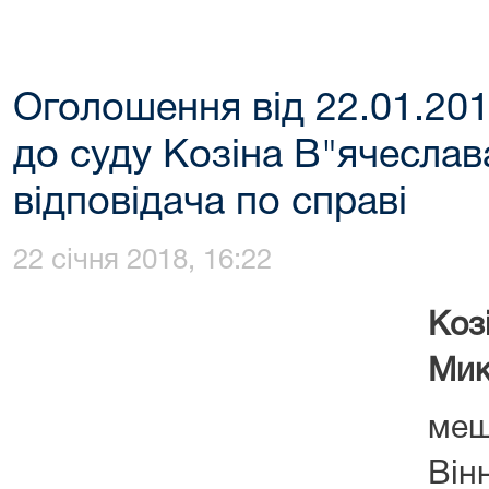
Оголошення від 22.01.20
до суду Козіна В"ячесла
відповідача по справі
22 січня 2018, 16:22
Ко
Мик
меш
Він