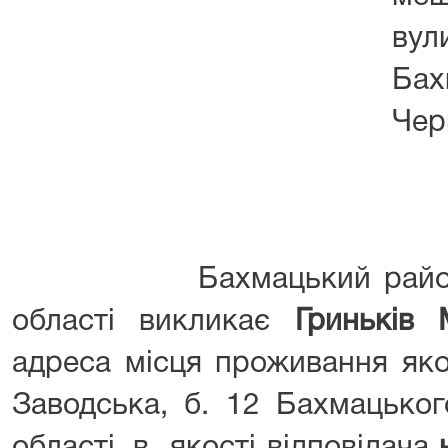
вул
Ба
Чер
Бахмацький районний с
області викликає
Гриньків 
адреса місця проживання яко
Заводська, б. 12 Бахмацьког