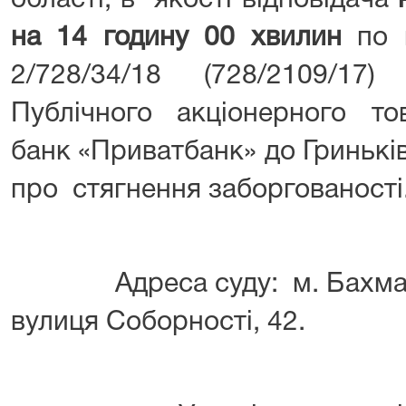
області, в якості відповідача
на 14 годину 00 хвилин
по ц
2/728/34/18 (728/2109/1
Публічного акціонерного то
банк «Приватбанк» до Гриньк
про стягнення заборгованості
Адреса суду: м. Бахмач Ч
вулиця Соборності, 42.