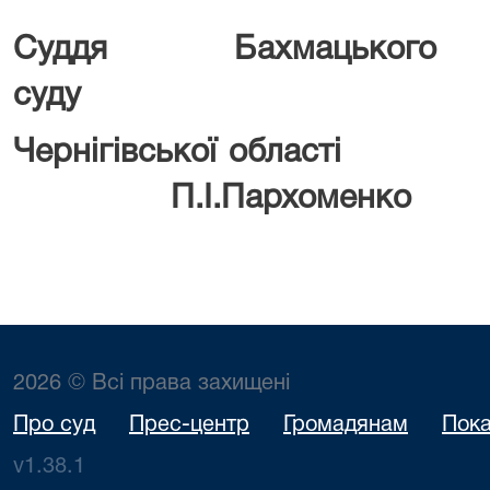
Суддя
Бахмацьк
суду
Чернігівської
П.І.Пархоменко
2026 © Всі права захищені
Про суд
Прес-центр
Громадянам
Пока
v1.38.1