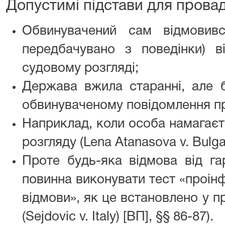
Допустимі підстави для провад
Обвинувачений сам відмовив
передбачувано з поведінки) 
судовому розгляді;
Держава вжила старанні, але б
обвинуваченому повідомлення пр
Наприклад, коли особа намагаєт
розгляду (Lena Atanasova v. Bulgar
Проте будь-яка відмова від гар
повинна виконувати тест «проін
відмови», як це встановлено у 
(Sejdovic v. Italy) [ВП], §§ 86-87).