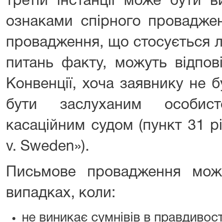
третій інстанції може бути 
ознаками спірного проваджен
провадження, що стосується л
питань факту, можуть відпов
Конвенції, хоча заявнику не 
бути заслуханим особис
касаційним судом (пункт 31 
v. Sweden»).
Письмове провадження мож
випадках, коли:
не виникає сумнівів в правдивост