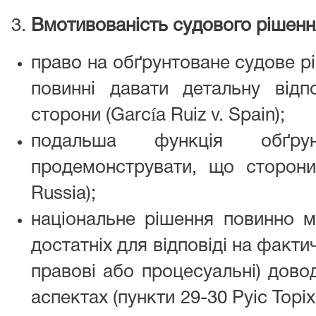
Вмотивованість судового рішенн
право на обґрунтоване судове р
повинні давати детальну від
сторони (García Ruiz v. Spain);
подальша функція обґру
продемонструвати, що сторони б
Russia);
національне рішення повинно м
достатніх для відповіді на факти
правові або процесуальні) довод
аспектах (пункти 29-30 Руіс Торіха 