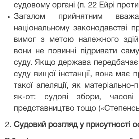
судовому органі (п. 22 Ейрі проти 
Загалом прийнятним вважа
національному законодавстві п
вимог з метою належного здій
вони не повинні підривати сам
суду. Якщо держава передбачає
суду вищої інстанції, вона має
такої апеляції, як матеріально-п
як-от: судові збори, часові
представництво тощо («Степенськ
Судовий розгляд у присутності о